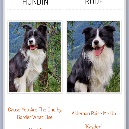
RÜDE
HÜNDIN
Cause You Are The One by
Alderaan Raise Me Up
Border What Else
'Kayden'