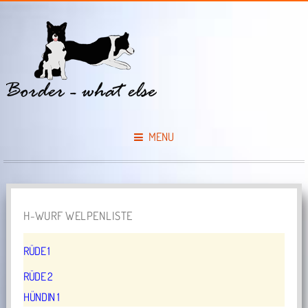
MENU
H-WURF WELPENLISTE
RÜDE 1
RÜDE 2
HÜNDIN
1